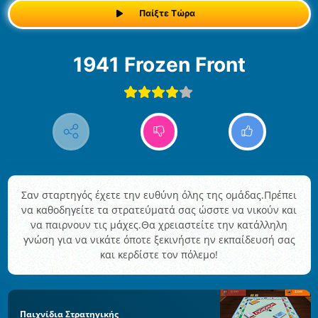
Παίξτε Τώρα
1941 Frozen Front
Σαν σταρτηγός έχετε την ευθύνη όλης της ομάδας.Πρέπει
να καθοδηγείτε τα στρατεύματά σας ώσστε να νικούν και
να παιρνουν τις μάχες.Θα χρειαστείτε την κατάλληλη
γνώση για να νικάτε όποτε ξεκινήστε ην εκπαίδευσή σας
και κερδίστε τον πόλεμο!
Παιχνίδια Στρατηγικής