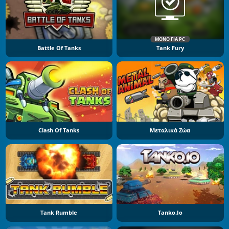
ΜΌΝΟ ΓΙΑ PC
Battle Of Tanks
Tank Fury
Clash Of Tanks
Μεταλικά Ζώα
Tank Rumble
Tanko.io