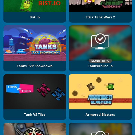
Bist.io
Stick Tank Wars 2
ΜΌΝΟ ΓΙΑ PC
Tanks PVP Showdown
TanksOnline.io
Tank VS Tiles
Armored Blasters