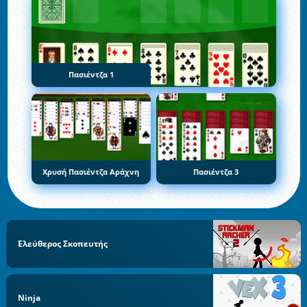
Πασιέντζα 1
Χρυσή Πασιέντζα Αράχνη
Πασιέντζα 3
Ελεύθερος Σκοπευτής
Ninja