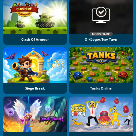
ΜΌΝΟ ΓΙΑ PC
Clash Of Armour
Ο Κόσμος Των Τανκ
Siege Break
Tanks Online