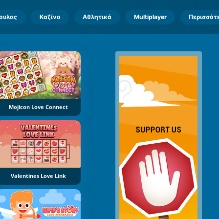
πουλας
Καζίνο
Αθλητικά
Multiplayer
Περισσότ
Mojicon Love Connect
Valentines Love Link