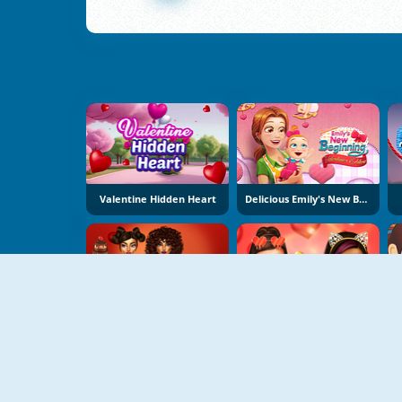
Valentine Hidden Heart
Delicious Emily's New Beginning Valentine's Edition
Love In Style
Valentines Make Up Trends