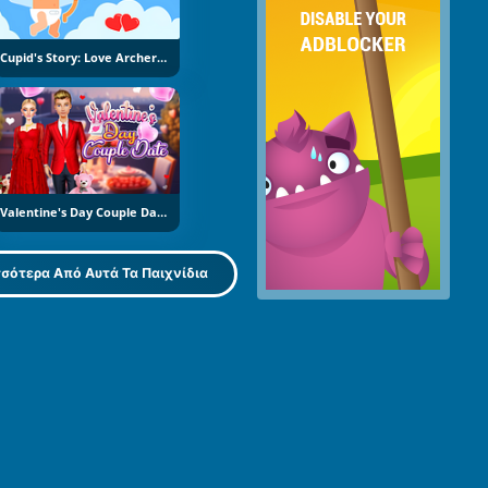
Cupid's Story: Love Archer Bow
Valentine's Day Couple Date
σότερα Από Αυτά Τα Παιχνίδια