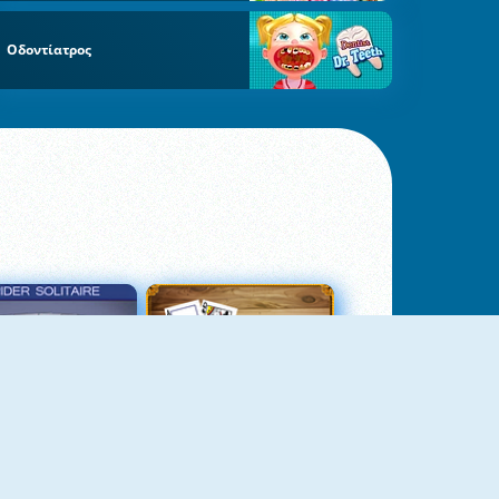
Οδοντίατρος
σιέντζα Αράχνη 3
Πασιέντζα Αράχνη Suits