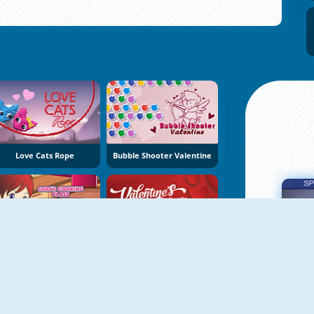
Love Cats Rope
Bubble Shooter Valentine
Sara's Cooking Class: Valentine
Valentine's Cute Mahjong
Πα