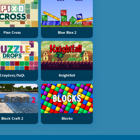
Pixo Cross
Blue Blox 2
Σταγόνες Παζλ
Knightfall
Block Craft 2
Blocks