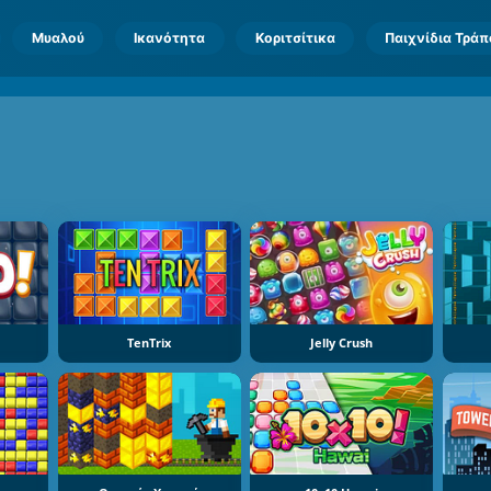
Μυαλού
Ικανότητα
Κοριτσίτικα
Παιχνίδια Τρά
TenTrix
Jelly Crush