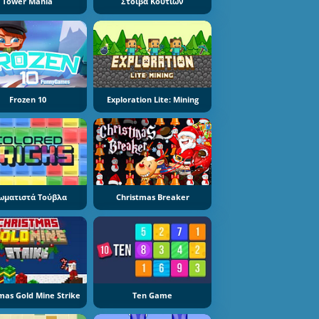
Tower Mania
Στοίβα Κουτιών
Frozen 10
Exploration Lite: Mining
ωματιστά Τούβλα
Christmas Breaker
mas Gold Mine Strike
Ten Game