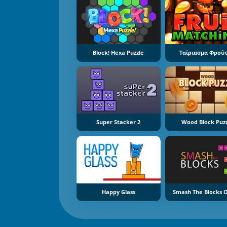
Block! Hexa Puzzle
Ταίριασμα Φρού
Super Stacker 2
Wood Block Puz
Happy Glass
Smash The Blocks O