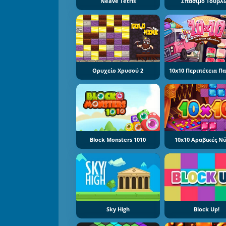
Neave Tetris
Σπάσιμο Τούβλ
Ορυχείο Χρυσού 2
10x10 Περιπέτεια Π
Block Monsters 1010
10x10 Αραβικές Ν
Sky High
Block Up!