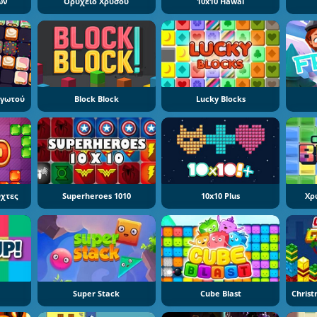
ων
Ορυχείο Χρυσού
10x10 Hawai
αγωτού
Block Block
Lucky Blocks
ύχτες
Superheroes 1010
10x10 Plus
Χρ
Super Stack
Cube Blast
Christ