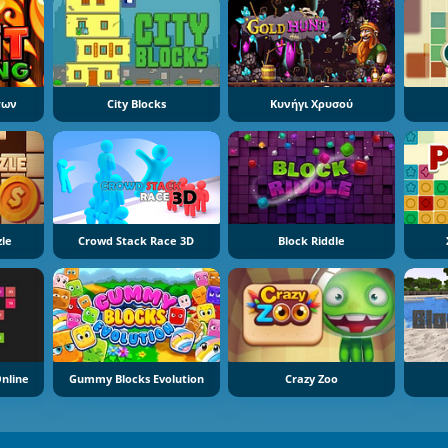
των
City Blocks
Κυνήγι Χρυσού
zle
Crowd Stack Race 3D
Block Riddle
nline
Gummy Blocks Evolution
Crazy Zoo