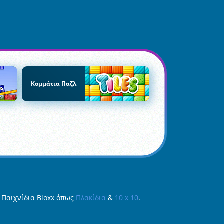
Κομμάτια Παζλ
ά Παιχνίδια Bloxx όπως
Πλακίδια
&
10 x 10
.