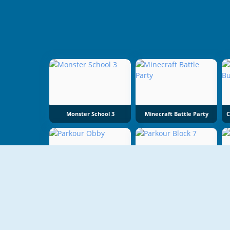
Monster School 3
Minecraft Battle Party
Parkour Obby
Parkour Block 7