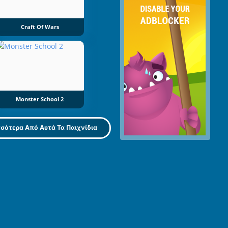
Craft Of Wars
Monster School 2
σότερα Από Αυτά Τα Παιχνίδια