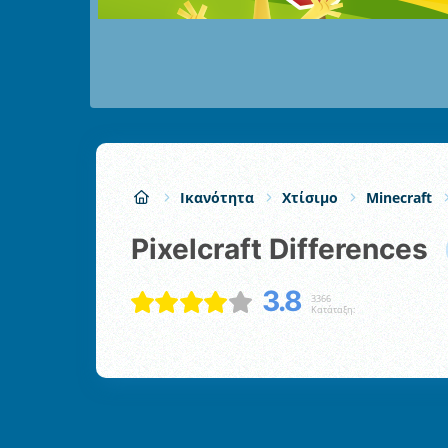
Ικανότητα
Χτίσιμο
Minecraft
Pixelcraft Differences
3.8
3366
Κατάταξη: