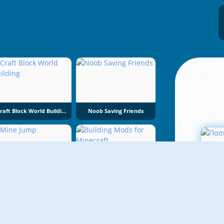
Craft Block World Building
Noob Saving Friends
Mine Jump
Building Mods For Minecraft
Πα