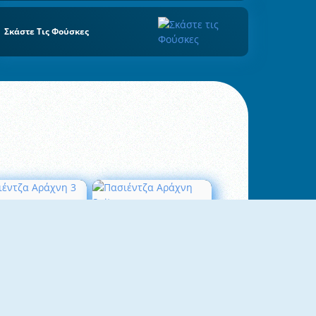
Σκάστε Τις Φούσκες
σιέντζα Αράχνη 3
Πασιέντζα Αράχνη Suits