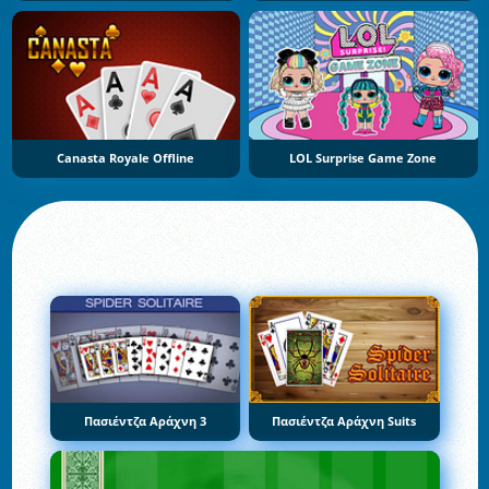
Canasta Royale Offline
LOL Surprise Game Zone
Πασιέντζα Αράχνη 3
Πασιέντζα Αράχνη Suits