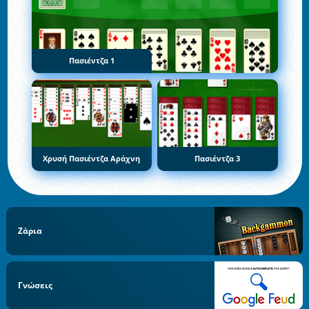
Πασιέντζα 1
Χρυσή Πασιέντζα Αράχνη
Πασιέντζα 3
Ζάρια
Γνώσεις