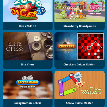
Dices 2048 3D
Strawberry Boardgames
Elite Chess
Checkers Deluxe Edition
Backgammon Deluxe
Screw Puzzle Master