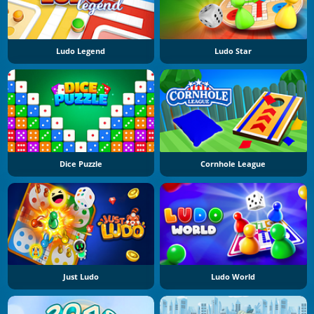
Ludo Legend
Ludo Star
Dice Puzzle
Cornhole League
Just Ludo
Ludo World