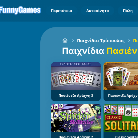
Περιπέτεια
Αυτοκίνητο
Πάλη
Παιχνίδια Τράπουλας
Π
Παιχνίδια
Πασιέν
Πασιέντζα Αράχνη 3
Πασιέντζα Αράχνη
Πασίεντζα Αράχνη 2
Classic Solita