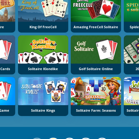
ire
King Of FreeCell
Amazing FreeCell Solitaire
Spide
e Cards
Solitaire Klondike
Golf Solitaire Online
2
e Game
Solitaire Kings
Solitaire Farm: Seasons
Solitai