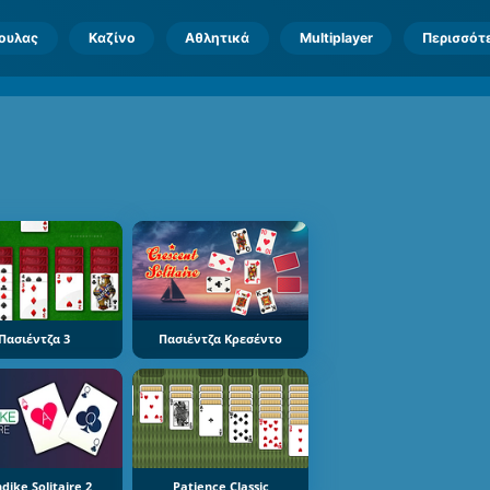
πουλας
Καζίνο
Αθλητικά
Multiplayer
Περισσότ
Πασιέντζα 3
Πασιέντζα Κρεσέντο
dike Solitaire 2
Patience Classic