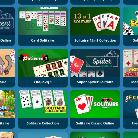
 Online
Card Solitaire
Solitaire 13in1 Collection
Sol
aire
Υπομονή 1
Super Spider Solitaire
Moo
itaire
Solitaire Collection
Solitaire Classic Online
Fre