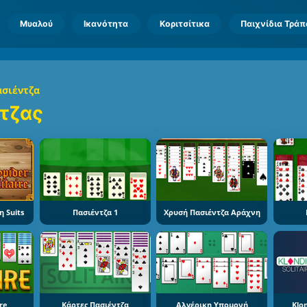
Μυαλού
Ικανότητα
Κοριτσίτικα
Παιχνίδια Τρά
ασιέντζα
τζας
 Suits
Πασιέντζα 1
Χρυσή Πασιέντζα Αράχνη
ire
Κάρτες Πασιέντζα
Αλγέρικη Υπομονή
Klon