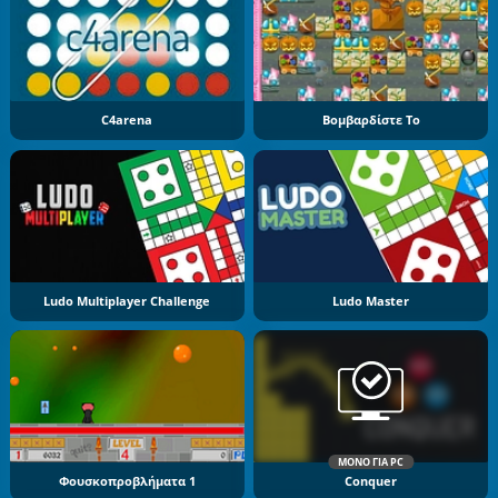
C4arena
Βομβαρδίστε Το
Ludo Multiplayer Challenge
Ludo Master
ΜΌΝΟ ΓΙΑ PC
Φουσκοπροβλήματα 1
Conquer