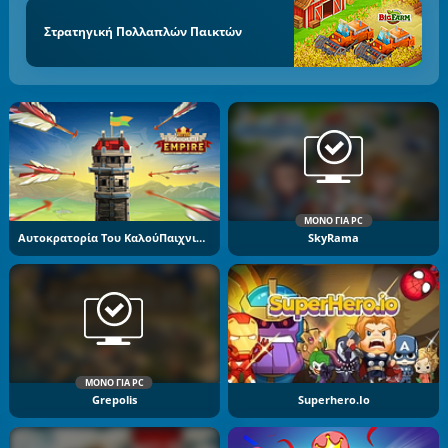
Στρατηγική Πολλαπλών Παικτών
ΜΌΝΟ ΓΙΑ PC
Αυτοκρατορία Του ΚαλούΠαιχνιδιού
SkyRama
ΜΌΝΟ ΓΙΑ PC
Grepolis
Superhero.io