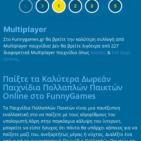
1
2
3
|
5
Multiplayer
Στο Funnygames.gr θα βρείτε την καλύτερη συλλογή από
Multiplayer παιχνίδια! Δεν θα βρείτε λιγότερα από 227
διαφορετικά Multiplayer παιχνίδια όπως
Κούπες
&
Fall Guys
Online
.
Παίξτε τα Καλύτερα Δωρεάν
Παιχνίδια Πολλαπλών Παικτών
Online στο FunnyGames
Τα Παιχνίδια Πολλαπλών Παικτών είναι μια πανέξυπνη
εναλλακτική στο να παίζετε με τους αλγορίθμους του
υπολογιστή.Χάρη στην παγκόσμια κάλυψη του ίντερνετ,
μπορείτε να είστε ήσυχος ότι πάντα θα υπάρχει κάποιος για να
παίξετε μαζί του, ανεξαρτήτως μέρας ή νύχτας. Διαλέξτε ένα
από αυτά τα συναρπαστικά Παιχνίδια Πολλαπλών Παικτών και