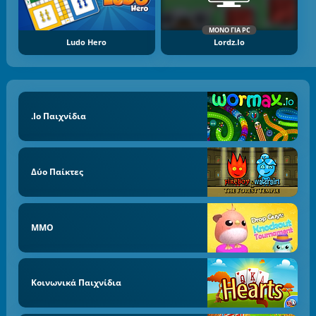
ΜΌΝΟ ΓΙΑ PC
Ludo Hero
Lordz.io
.io Παιχνίδια
Δύο Παίκτες
MMO
Κοινωνικά Παιχνίδια