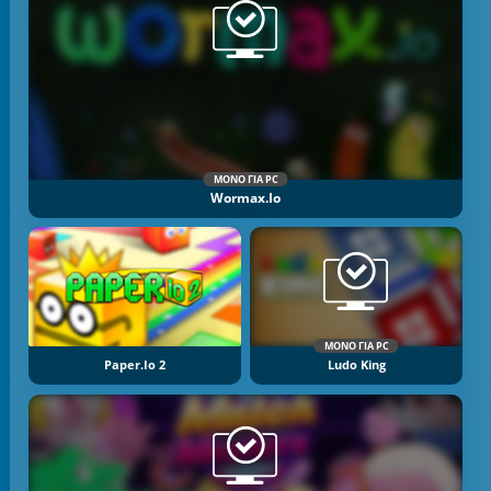
ΜΌΝΟ ΓΙΑ PC
Wormax.io
ΜΌΝΟ ΓΙΑ PC
Paper.io 2
Ludo King