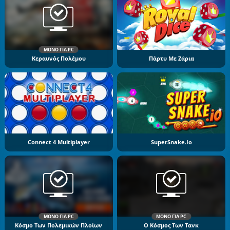
ΜΌΝΟ ΓΙΑ PC
Κεραυνός Πολέμου
Πάρτυ Με Ζάρια
Connect 4 Multiplayer
SuperSnake.io
ΜΌΝΟ ΓΙΑ PC
ΜΌΝΟ ΓΙΑ PC
Κόσμο Των Πολεμικών Πλοίων
Ο Κόσμος Των Τανκ