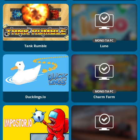
ΜΌΝΟ ΓΙΑ PC
Tank Rumble
Luno
ΜΌΝΟ ΓΙΑ PC
Ducklings.io
Charm Farm