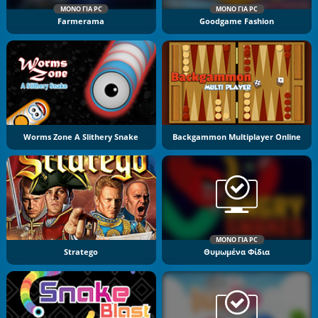
ΜΌΝΟ ΓΙΑ PC
ΜΌΝΟ ΓΙΑ PC
Farmerama
Goodgame Fashion
Worms Zone A Slithery Snake
Backgammon Multiplayer Online
ΜΌΝΟ ΓΙΑ PC
Stratego
Θυμωμένα Φίδια