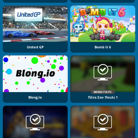
United GP
Bomb It 6
ΜΌΝΟ ΓΙΑ PC
Blong.io
Πέτα Σαν Πουλί 1