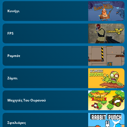
Κυνήγι
FPS
Ρομπότ
Ζόμπι
Μαχητές Του Ουρανού
Σφαλιάρες