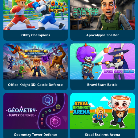
Obby Champions
Apocalypse Shelter
Office Knight 3D: Castle Defence
Brawl Stars Battle
Geometry Tower Defense
Steal Brainrot Arena