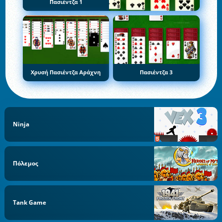
Πασιέντζα 1
Χρυσή Πασιέντζα Αράχνη
Πασιέντζα 3
Ninja
Πόλεμος
Tank Game