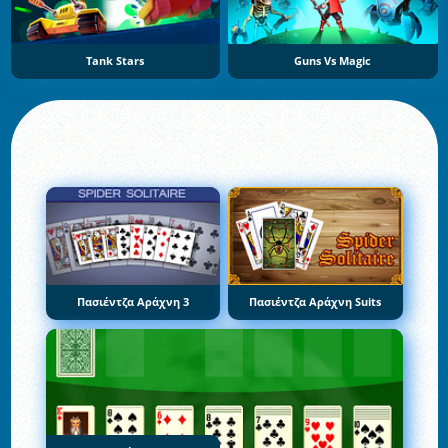
Tank Stars
Guns Vs Magic
Πασιέντζα Αράχνη 3
Πασιέντζα Αράχνη Suits