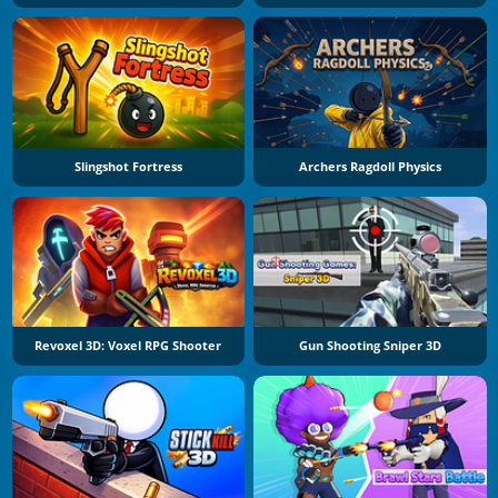
Slingshot Fortress
Archers Ragdoll Physics
Revoxel 3D: Voxel RPG Shooter
Gun Shooting Sniper 3D