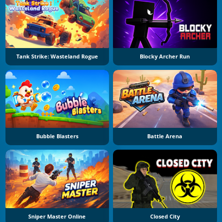
Tank Strike: Wasteland Rogue
Blocky Archer Run
Bubble Blasters
Battle Arena
Sniper Master Online
Closed City