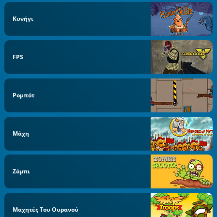
Κυνήγι
FPS
Ρομπότ
Μάχη
Ζόμπι
Μαχητές Του Ουρανού