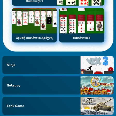
Πασιέντζα 1
Χρυσή Πασιέντζα Αράχνη
Πασιέντζα 3
Ninja
Πόλεμος
Tank Game