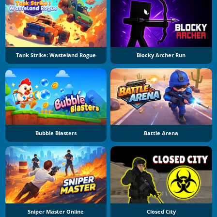
Tank Strike: Wasteland Rogue
Blocky Archer Run
Bubble Blasters
Battle Arena
Sniper Master Online
Closed City