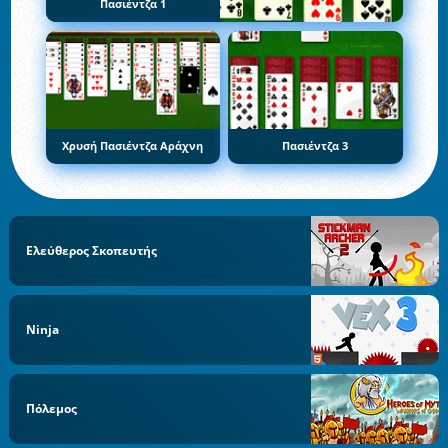
Πασιέντζα 1
Χρυσή Πασιέντζα Αράχνη
Πασιέντζα 3
Ελεύθερος Σκοπευτής
Ninja
Πόλεμος