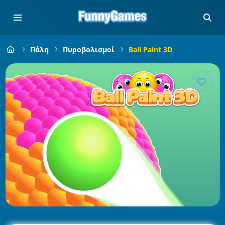
Πάλη
Πυροβολισμοί
Ball Paint 3D