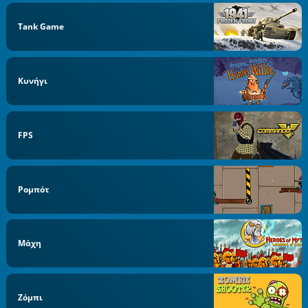
Tank Game
Κυνήγι
FPS
Ρομπότ
Μάχη
Ζόμπι