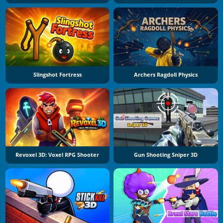
Slingshot Fortress
Archers Ragdoll Physics
Revoxel 3D: Voxel RPG Shooter
Gun Shooting Sniper 3D