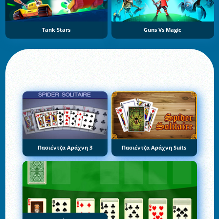
Tank Stars
Guns Vs Magic
Πασιέντζα Αράχνη 3
Πασιέντζα Αράχνη Suits