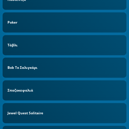
Poker
Τάβλι
Bob Το Σαλιγκάρι
Σπαζοκεφαλιά
Jewel Quest Solitaire