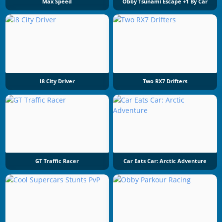
Max Speed
Obby Tsunami Escape +1 By Car
I8 City Driver
Two RX7 Drifters
GT Traffic Racer
Car Eats Car: Arctic Adventure