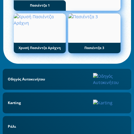
Πασιέντζα 1
Χρυσή Πασιέντζα Αράχνη
Πασιέντζα 3
Οδηγός Αυτοκινήτου
Karting
Ράλι