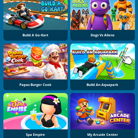
Build A Go-Kart
Dogs Vs Aliens
Papas Burger Cook
Build An Aquapark
Spa Empire
My Arcade Center