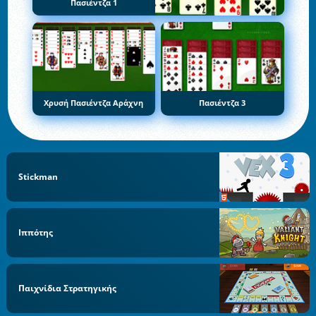
Πασιέντζα 1
Χρυσή Πασιέντζα Αράχνη
Πασιέντζα 3
Stickman
Ιππότης
Παιχνίδια Στρατηγικής