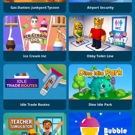
Gas Station: Junkyard Tycoon
Airport Security
Ice Cream Inc
Obby Toilet Line
Idle Trade Routes
Dino Idle Park