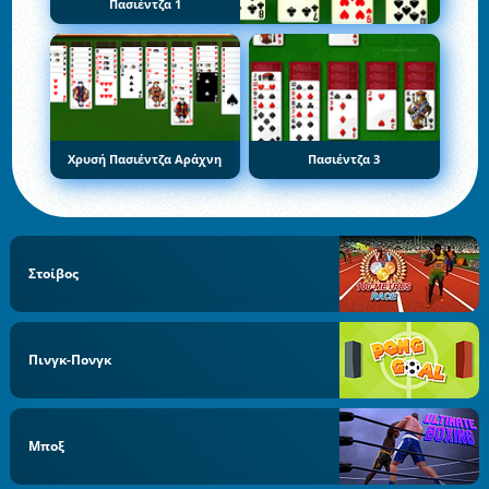
Πασιέντζα 1
Χρυσή Πασιέντζα Αράχνη
Πασιέντζα 3
Στοίβος
Πινγκ-Πονγκ
Μποξ