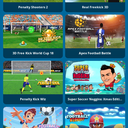
Penalty Shooters 2
Real Freekick 3D
3D Free Kick World Cup 18
Apex Football Battle
Penalty Kick Wiz
Super Soccer Noggins: Xmas Edition