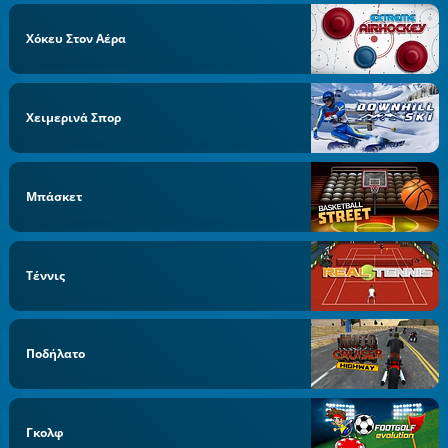
Χόκευ Στον Αέρα
Χειμερινά Σπορ
Μπάσκετ
Τέννις
Ποδήλατο
Γκολφ