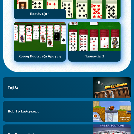
Πασιέντζα 1
Χρυσή Πασιέντζα Αράχνη
Πασιέντζα 3
Τάβλι
Bob Το Σαλιγκάρι