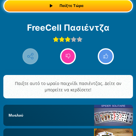
Παίξτε Τώρα
FreeCell Πασιέντζα
Παιξτε αυτό το ωραίο παιχνίδι πασιέντζας. Δείτε αν
μπορείτε να κερδίσετε!
Μυαλού