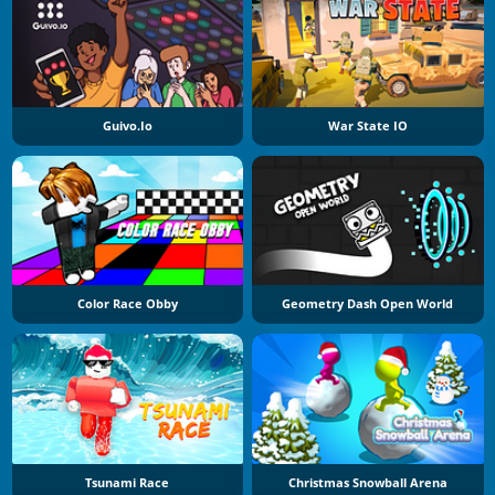
Guivo.io
War State IO
Color Race Obby
Geometry Dash Open World
Tsunami Race
Christmas Snowball Arena