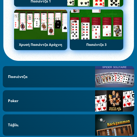
Πασιέντζα 1
Χρυσή Πασιέντζα Αράχνη
Πασιέντζα 3
Πασιέντζα
Poker
Τάβλι