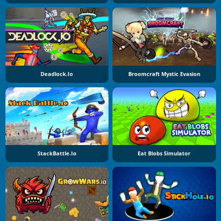
Deadlock.io
Broomcraft Mystic Evasion
StackBattle.io
Eat Blobs Simulator