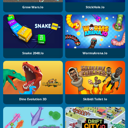
Grow Wars.io
StickHole.io
Snake 2048.io
WormsArena.io
Dino Evolution 3D
Skibidi Toilet Io