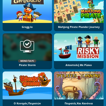
Grogg.io
Mahjong Pirate Plunder Journey
ΜΌΝΟ ΓΙΑ PC
Pirate Storm
Αποστολή Με Ρίσκο
Ο Κυνηγός Πειρατών
Πειρατές Και Κανόνια