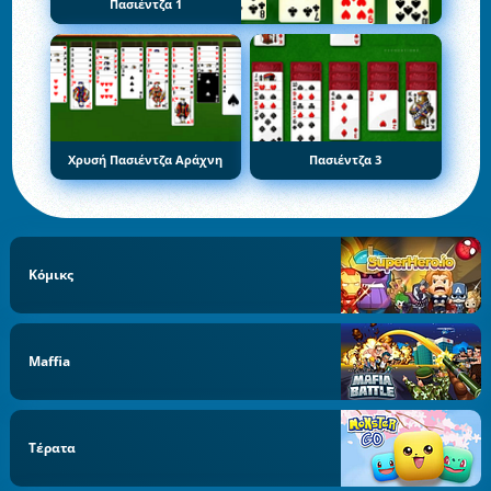
Πασιέντζα 1
Χρυσή Πασιέντζα Αράχνη
Πασιέντζα 3
Κόμικς
Maffia
Τέρατα