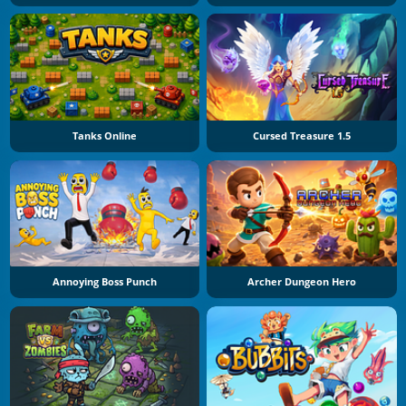
Tanks Online
Cursed Treasure 1.5
Annoying Boss Punch
Archer Dungeon Hero