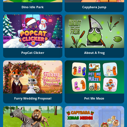
Dino Idle Park
Capybara Jump
PopCat Clicker
About A Frog
Furry Wedding Proposal
Pet Me Maze