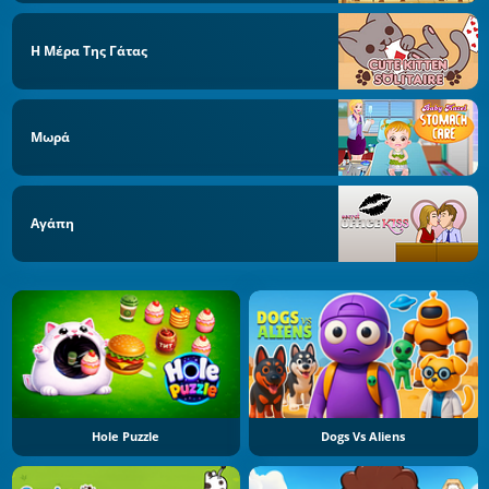
Η Μέρα Της Γάτας
Μωρά
Αγάπη
Hole Puzzle
Dogs Vs Aliens