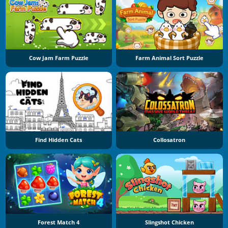
Cow Jam Farm Puzzle
Farm Animal Sort Puzzle
Find Hidden Cats
Collosatron
Forest Match 4
Slingshot Chicken