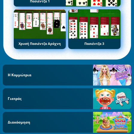
Πασιέντζα 1
Χρυσή Πασιέντζα Αράχνη
Πασιέντζα 3
Η Κομμώτρια
Γιατρός
Διακόσμηση