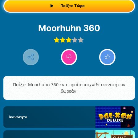
Παίξτε Τώρα
Moorhuhn 360
Παίξτε Moorhuhn 360 ένα ωραίο παιχνίδι ικανοτήτων
δωρεάν!
Ικανότητα