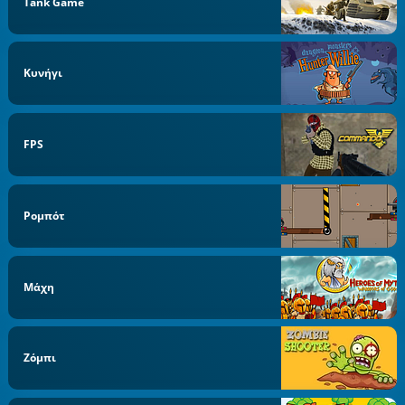
Tank Game
Κυνήγι
FPS
Ρομπότ
Μάχη
Ζόμπι