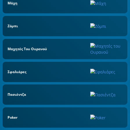
Μάχη
Ζόμπι
Μαχητές Του Ουρανού
Σφαλιάρες
Πασιέντζα
Poker