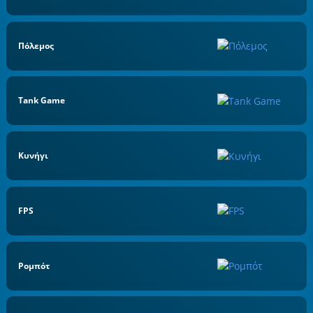
Πόλεμος
Tank Game
Κυνήγι
FPS
Ρομπότ