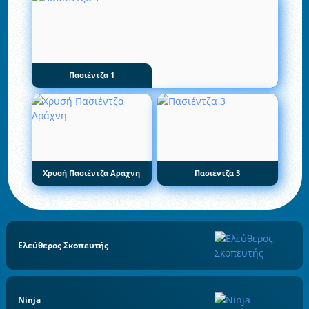
Πασιέντζα 1
Χρυσή Πασιέντζα Αράχνη
Πασιέντζα 3
Ελεύθερος Σκοπευτής
Ninja