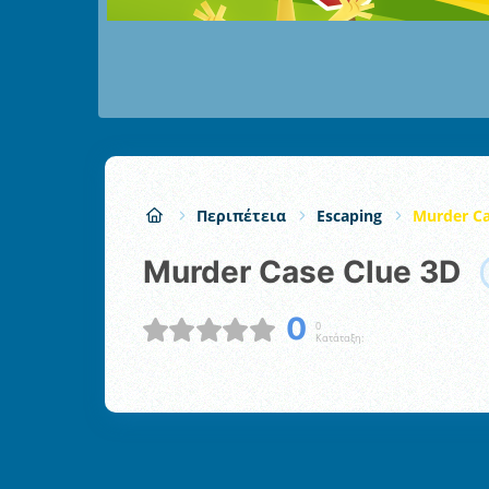
Περιπέτεια
Escaping
Murder Ca
Murder Case Clue 3D
0
0
Κατάταξη: