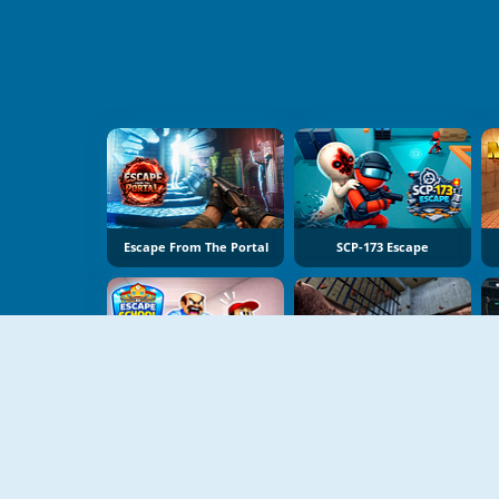
Escape From The Portal
SCP-173 Escape
Escape School Duel
Prison Master: Escape Journey