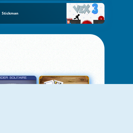
Stickman
σιέντζα Αράχνη 3
Πασιέντζα Αράχνη Suits