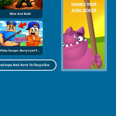
Mine And Build
Obby Escape: Barry's Jail Parkour
σότερα Από Αυτά Τα Παιχνίδια