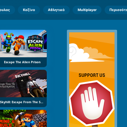
πουλας
Καζίνο
Αθλητικά
Multiplayer
Περισσότ
Escape The Alien Prison
Skyhill: Escape From The Skyscraper