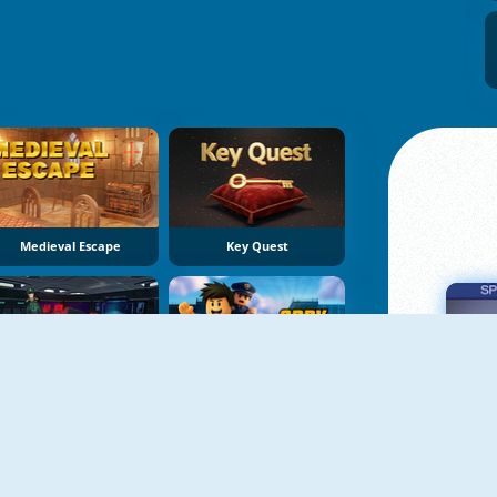
Medieval Escape
Key Quest
Nautilus Space Ship Escape
Obby Prison Run
Πα