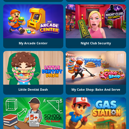
My Arcade Center
Night Club Security
Little Dentist Dash
My Cake Shop: Bake And Serve