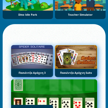
Dino Idle Park
Teacher Simulator
Πασιέντζα Αράχνη 3
Πασιέντζα Αράχνη Suits