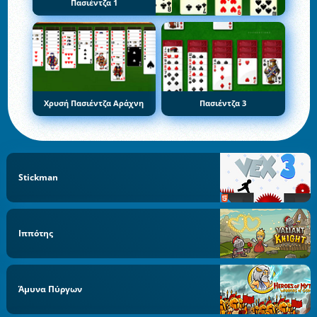
Πασιέντζα 1
Χρυσή Πασιέντζα Αράχνη
Πασιέντζα 3
Stickman
Ιππότης
Άμυνα Πύργων