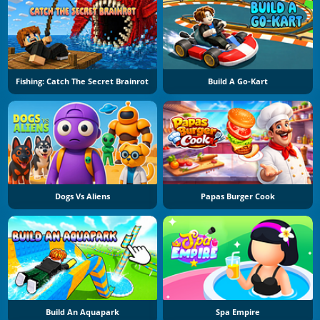
Fishing: Catch The Secret Brainrot
Build A Go-Kart
Dogs Vs Aliens
Papas Burger Cook
Build An Aquapark
Spa Empire