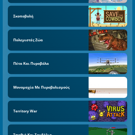
Σκοποβολή
Πολεμιστές Ζώα
Πέτα Και Πυροβόλα
Μονομαχία Με Πυροβολισμούς
Territory War
Σπαθιά Και Σανδάλια