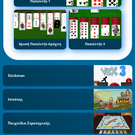
Πασιέντζα 1
Χρυσή Πασιέντζα Αράχνη
Πασιέντζα 3
Stickman
Ιππότης
Παιχνίδια Στρατηγικής