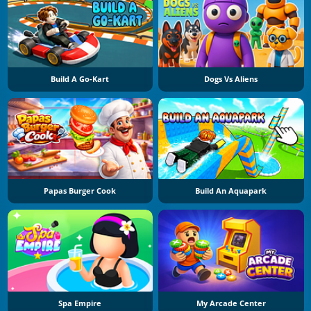
Build A Go-Kart
Dogs Vs Aliens
Papas Burger Cook
Build An Aquapark
Spa Empire
My Arcade Center