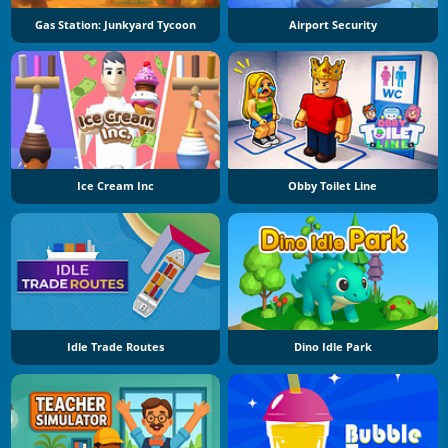
Gas Station: Junkyard Tycoon
Airport Security
Ice Cream Inc
Obby Toilet Line
Idle Trade Routes
Dino Idle Park