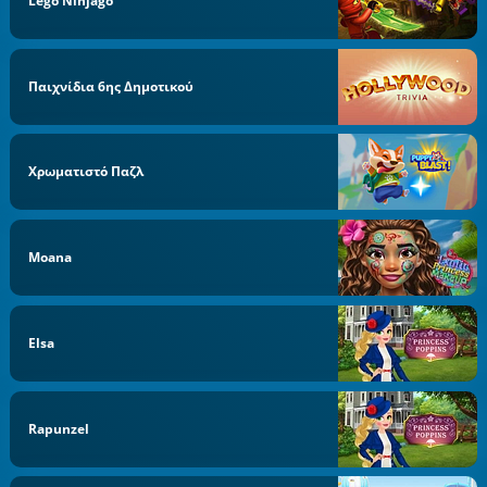
Lego Ninjago
Παιχνίδια 6ης Δημοτικού
Χρωματιστό Παζλ
Moana
Elsa
Rapunzel