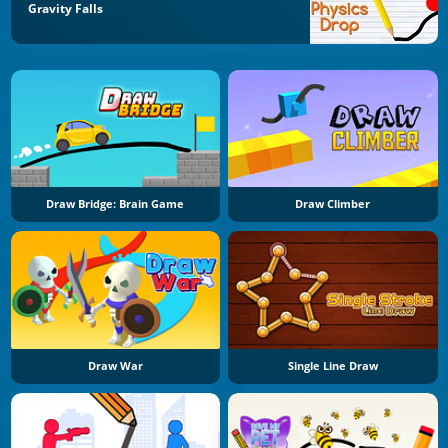
Gravity Falls
Draw Bridge: Brain Game
Draw Climber
Draw War
Single Line Draw