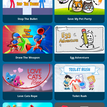
Stop The Bullet
Save My Pet Party
Draw The Weapon
Egg Adventure
Love Cats Rope
Toilet Rush