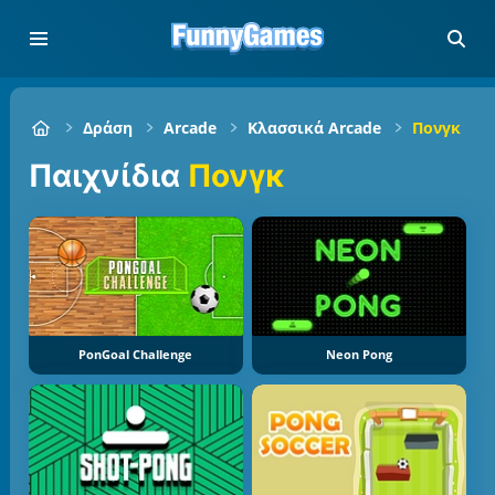
Δράση
Arcade
Κλασσικά Arcade
Πονγκ
Παιχνίδια
Πονγκ
PonGoal Challenge
Neon Pong