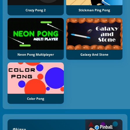
Crazy Pong 2
Stickman Ping Pong
Neon Pong Multiplayer
Galaxy And Stone
Color Pong
Φλίπερ