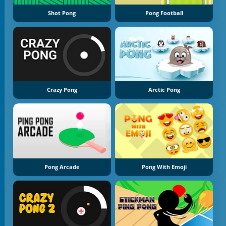
Shot Pong
Pong Football
Crazy Pong
Arctic Pong
Pong Arcade
Pong With Emoji