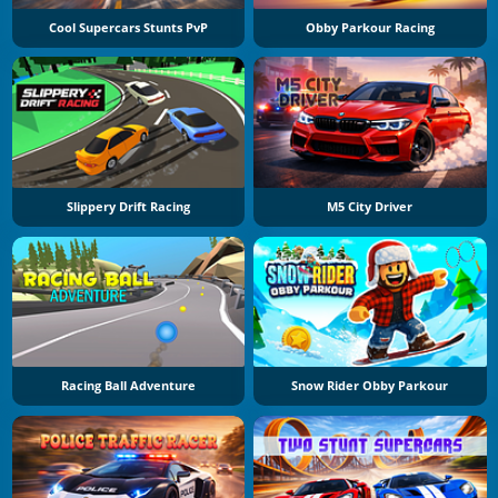
Cool Supercars Stunts PvP
Obby Parkour Racing
Slippery Drift Racing
M5 City Driver
Racing Ball Adventure
Snow Rider Obby Parkour