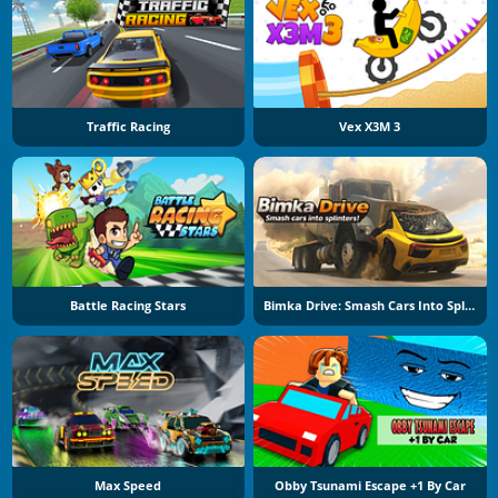
Traffic Racing
Vex X3M 3
Battle Racing Stars
Bimka Drive: Smash Cars Into Splinters
Max Speed
Obby Tsunami Escape +1 By Car