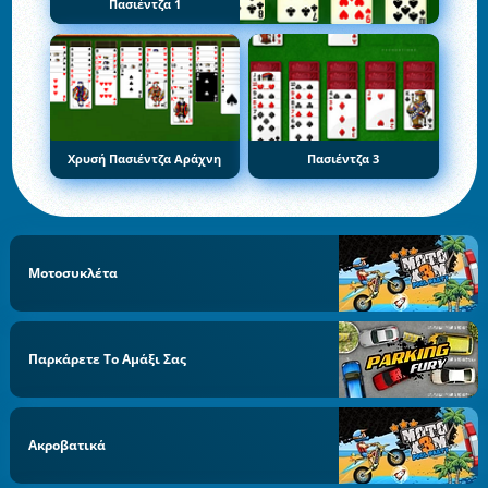
Πασιέντζα 1
Χρυσή Πασιέντζα Αράχνη
Πασιέντζα 3
Μοτοσυκλέτα
Παρκάρετε Το Αμάξι Σας
Ακροβατικά