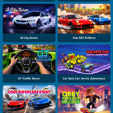
I8 City Driver
Two RX7 Drifters
GT Traffic Racer
Car Eats Car: Arctic Adventure