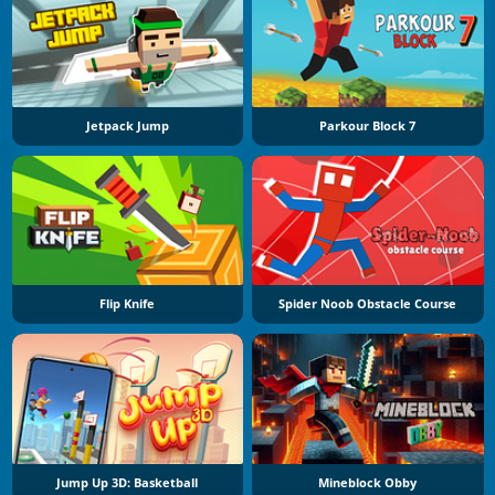
Jetpack Jump
Parkour Block 7
Flip Knife
Spider Noob Obstacle Course
Jump Up 3D: Basketball
Mineblock Obby