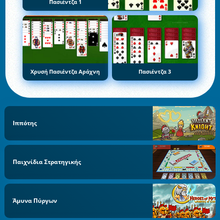
Πασιέντζα 1
Χρυσή Πασιέντζα Αράχνη
Πασιέντζα 3
Ιππότης
Παιχνίδια Στρατηγικής
Άμυνα Πύργων