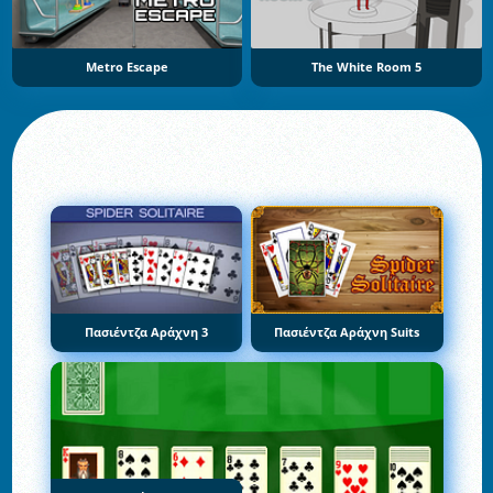
Metro Escape
The White Room 5
Πασιέντζα Αράχνη 3
Πασιέντζα Αράχνη Suits