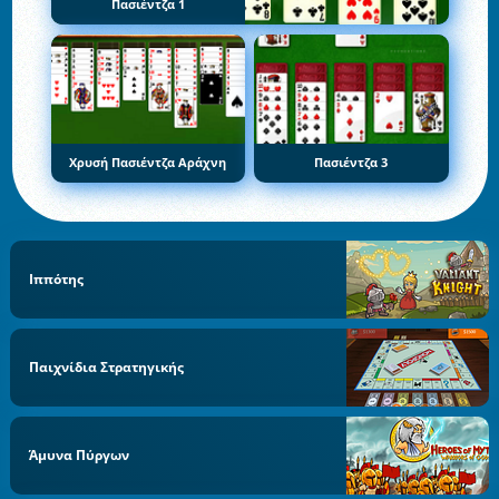
Πασιέντζα 1
Χρυσή Πασιέντζα Αράχνη
Πασιέντζα 3
Ιππότης
Παιχνίδια Στρατηγικής
Άμυνα Πύργων