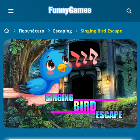
Περιπέτεια
Escaping
Singing Bird Escape