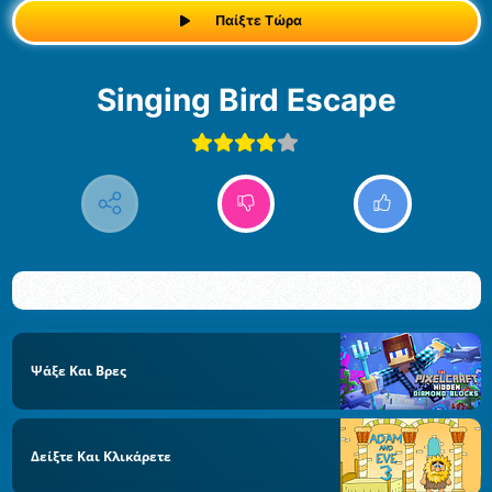
Παίξτε Τώρα
Singing Bird Escape
Ψάξε Και Βρες
Δείξτε Και Κλικάρετε