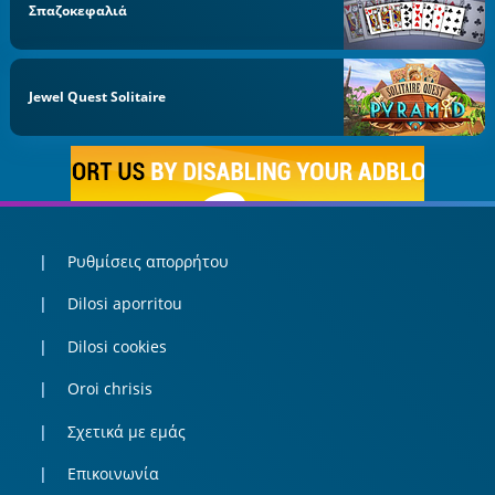
Σπαζοκεφαλιά
Jewel Quest Solitaire
Ρυθμίσεις απορρήτου
Dilosi aporritou
Dilosi cookies
Oroi chrisis
Σχετικά με εμάς
Επικοινωνία