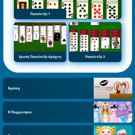
Πασιέντζα 1
Χρυσή Πασιέντζα Αράχνη
Πασιέντζα 3
Αγάπη
Η Κομμώτρια