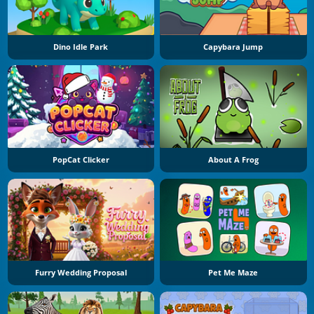
Dino Idle Park
Capybara Jump
PopCat Clicker
About A Frog
Furry Wedding Proposal
Pet Me Maze