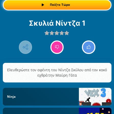
Παίξτε Τώρα
Σκυλιά Νίντζα 1
Ελευθερώστε τον αφέντη του Νίντζα Σκύλου από τον κακό
εχθρό:την Μαύρη Γάτα
Ninja