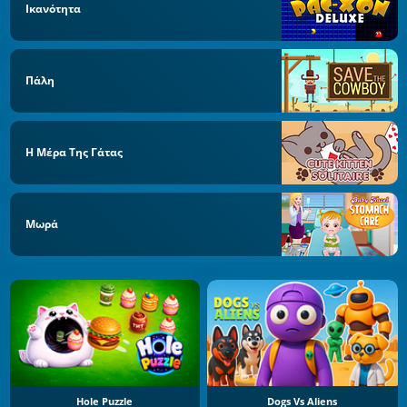
Ικανότητα
Πάλη
Η Μέρα Της Γάτας
Μωρά
Hole Puzzle
Dogs Vs Aliens