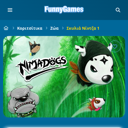
Κοριτσίτικα
Ζώα
Σκυλιά Νίντζα 1