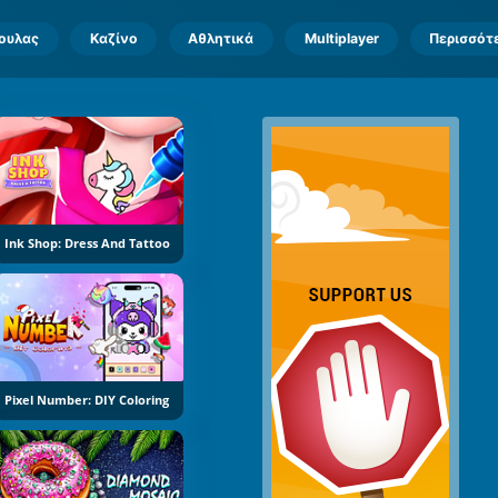
πουλας
Καζίνο
Αθλητικά
Multiplayer
Περισσότ
Ink Shop: Dress And Tattoo
Pixel Number: DIY Coloring