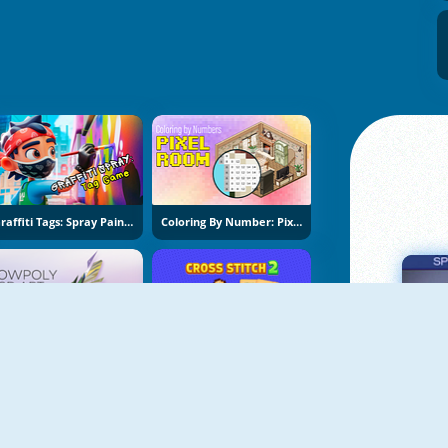
Graffiti Tags: Spray Painting
Coloring By Number: Pixel Rooms
Lowpoly 3D Art
Cross Stitch 2: Coloring Book
Πα