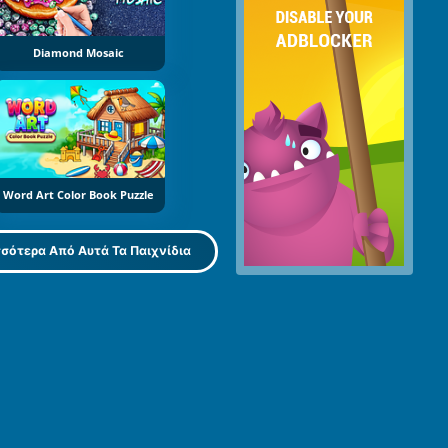
Diamond Mosaic
Word Art Color Book Puzzle
σότερα Από Αυτά Τα Παιχνίδια