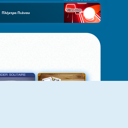
Πλήκτρα Πιάνου
σιέντζα Αράχνη 3
Πασιέντζα Αράχνη Suits