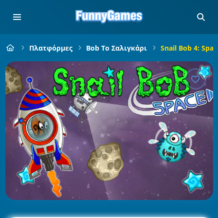
Πλατφόρμες
Bob Το Σαλιγκάρι
Snail Bob 4: Spac