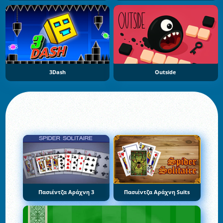
3Dash
Outside
Πασιέντζα Αράχνη 3
Πασιέντζα Αράχνη Suits