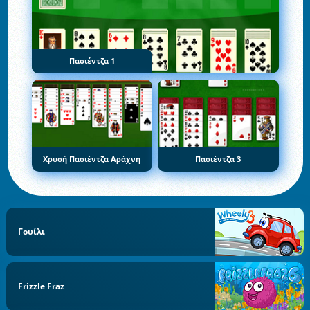
Πασιέντζα 1
Χρυσή Πασιέντζα Αράχνη
Πασιέντζα 3
Γουίλι
Frizzle Fraz