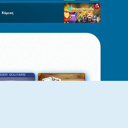
Κόμικς
σιέντζα Αράχνη 3
Πασιέντζα Αράχνη Suits