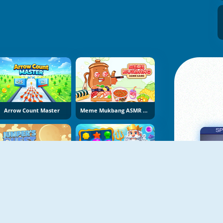
Arrow Count Master
Meme Mukbang ASMR Game
Jumper's Quest
Fish Story 4
Πα