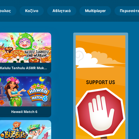
πουλας
Καζίνο
Αθλητικά
Multiplayer
Περισσότ
Kalulu Tanhulu ASMR Mukbang
Hawaii Match 6