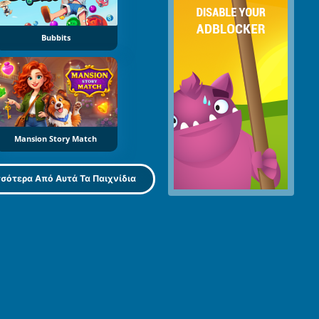
Bubbits
Mansion Story Match
σότερα Από Αυτά Τα Παιχνίδια