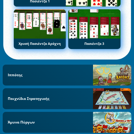
Πασιέντζα 1
Χρυσή Πασιέντζα Αράχνη
Πασιέντζα 3
Ιππότης
Παιχνίδια Στρατηγικής
Άμυνα Πύργων