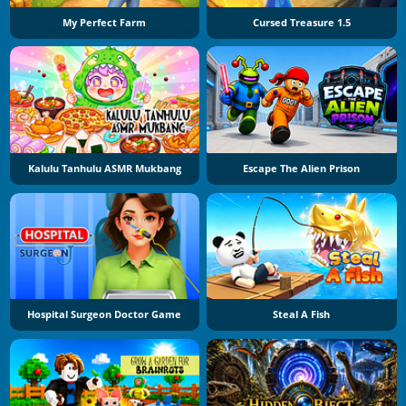
My Perfect Farm
Cursed Treasure 1.5
Kalulu Tanhulu ASMR Mukbang
Escape The Alien Prison
Hospital Surgeon Doctor Game
Steal A Fish