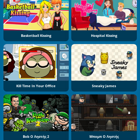
Basketball Kissing
Hospital Kissing
Kill Time In Your Office
Sneaky James
Bob Ο Ληστής 2
Μπομπ Ο Ληστής