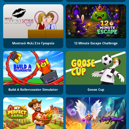
Μυστικό Φιλί Στο Γραφείο
12 Minute Escape Challenge
Build A Rollercoaster Simulator
Goose Cup