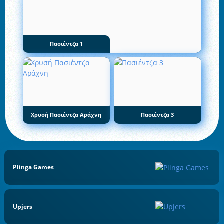
Πασιέντζα 1
Χρυσή Πασιέντζα Αράχνη
Πασιέντζα 3
Plinga Games
Upjers