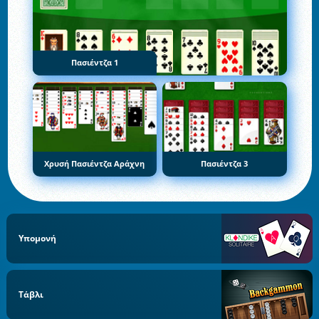
Πασιέντζα 1
Χρυσή Πασιέντζα Αράχνη
Πασιέντζα 3
Υπομονή
Τάβλι