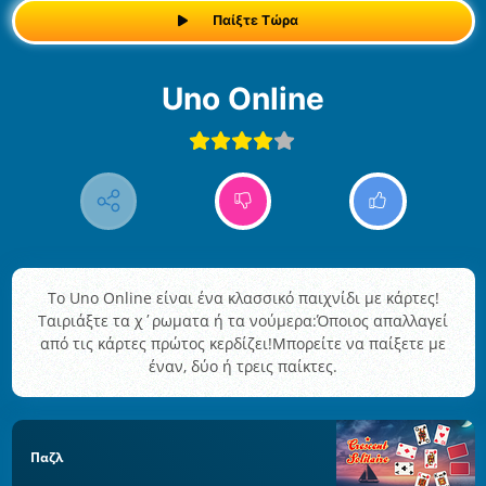
Παίξτε Τώρα
Uno Online
Το Uno Online είναι ένα κλασσικό παιχνίδι με κάρτες!
Ταιριάξτε τα χ΄ρωματα ή τα νούμερα:Όποιος απαλλαγεί
από τις κάρτες πρώτος κερδίζει!Μπορείτε να παίξετε με
έναν, δύο ή τρεις παίκτες.
Παζλ