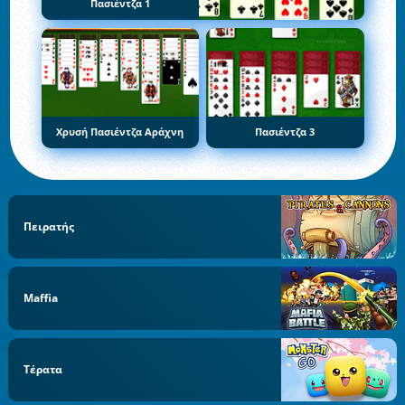
Πασιέντζα 1
Χρυσή Πασιέντζα Αράχνη
Πασιέντζα 3
Πειρατής
Maffia
Τέρατα