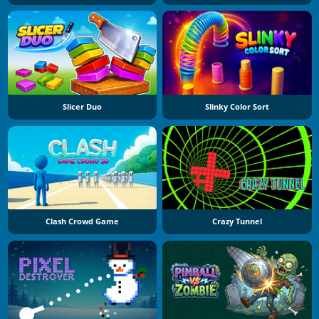
Slicer Duo
Slinky Color Sort
Clash Crowd Game
Crazy Tunnel