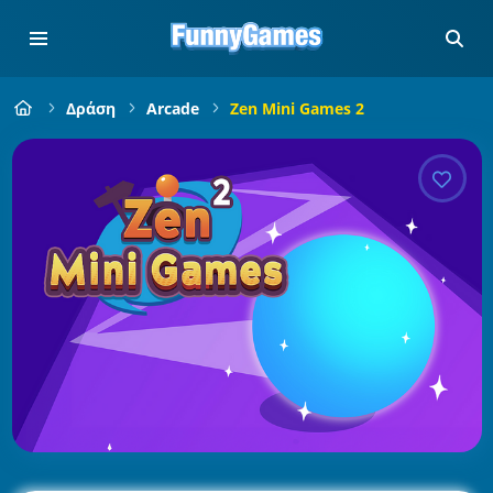
Δράση
Arcade
Zen Mini Games 2