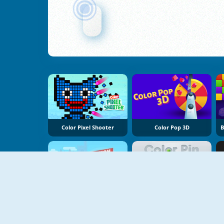
Color Pixel Shooter
Color Pop 3D
Cannon Hero Online
Color Pin