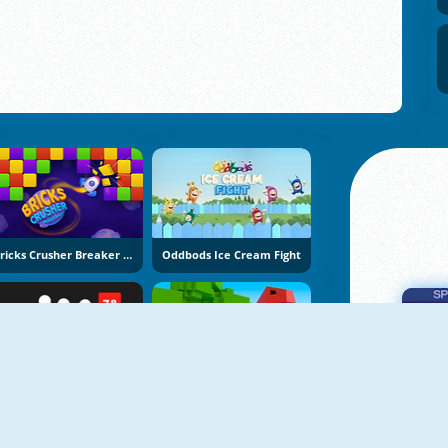
Bricks Crusher Breaker Ball
Oddbods Ice Cream Fight
Flappy Shooter
King Bowling Defence
Πα