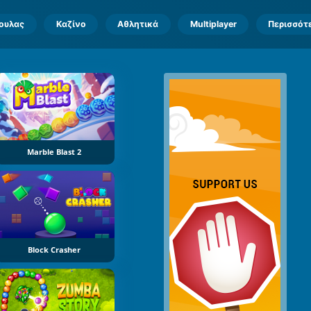
πουλας
Καζίνο
Αθλητικά
Multiplayer
Περισσότ
Marble Blast 2
Block Crasher