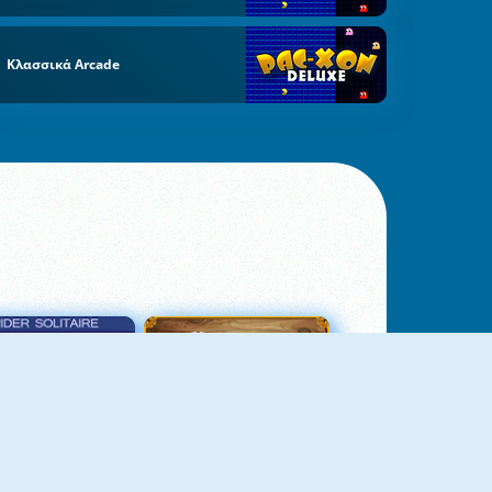
Κλασσικά Arcade
σιέντζα Αράχνη 3
Πασιέντζα Αράχνη Suits