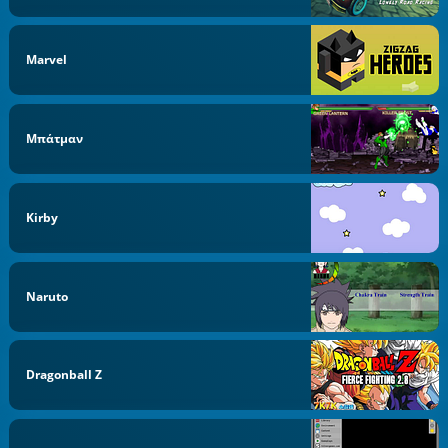
Marvel
Μπάτμαν
Kirby
Naruto
Dragonball Z