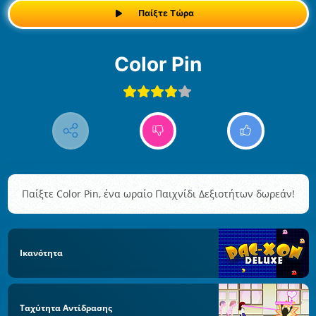
Παίξτε Τώρα
Color Pin
Παίξτε Color Pin, ένα ωραίο Παιχνίδι Δεξιοτήτων δωρεάν!
Ικανότητα
Ταχύτητα Αντίδρασης