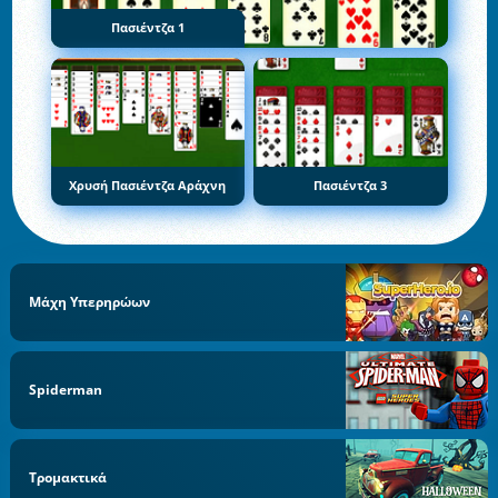
Πασιέντζα 1
Χρυσή Πασιέντζα Αράχνη
Πασιέντζα 3
Μάχη Υπερηρώων
Spiderman
Τρομακτικά