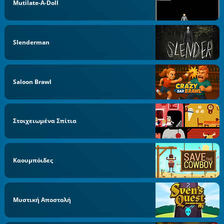
Mutilate-A-Doll
Slenderman
Saloon Brawl
Στοιχειωμένα Σπίτια
Καουμπόιδες
Μυστική Αποστολή