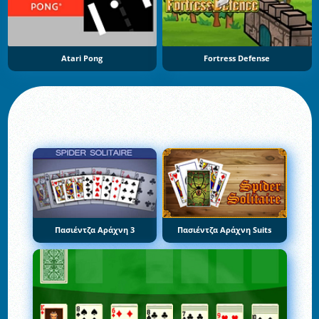
Atari Pong
Fortress Defense
Πασιέντζα Αράχνη 3
Πασιέντζα Αράχνη Suits