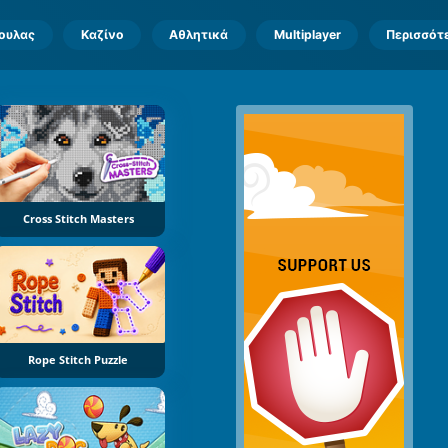
πουλας
Καζίνο
Αθλητικά
Multiplayer
Περισσότ
Cross Stitch Masters
Rope Stitch Puzzle