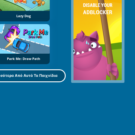
Lazy Dog
Park Me: Draw Path
σότερα Από Αυτά Τα Παιχνίδια