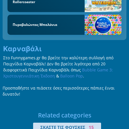
Rollercoaster
Πυροβολώντας Μπαλόνια
Καρναβάλι
Στο Funnygames.gr θα βρείτε την καλύτερη συλλογή από
Παιχνίδια Καρναβάλι! Δεν θα βρείτε λιγότερα από 20
διαφορετικά Παιχνίδια Καρναβάλι όπως
Bubble Game 3:
Χριστουγεννιάτικη Έκδοση
&
Balloon Pop
.
Προσπαθήστε να πιάσετε όσες περισσότερες πάπιες έιναι
δυνατόν!
Related categories
ΣΚΆΣΤΕ ΤΙΣ ΦΟΎΣΚΕΣ
15