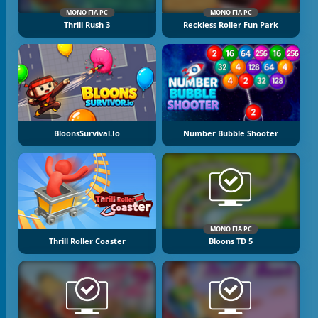
ΜΌΝΟ ΓΙΑ PC
ΜΌΝΟ ΓΙΑ PC
Thrill Rush 3
Reckless Roller Fun Park
BloonsSurvival.io
Number Bubble Shooter
ΜΌΝΟ ΓΙΑ PC
Thrill Roller Coaster
Bloons TD 5