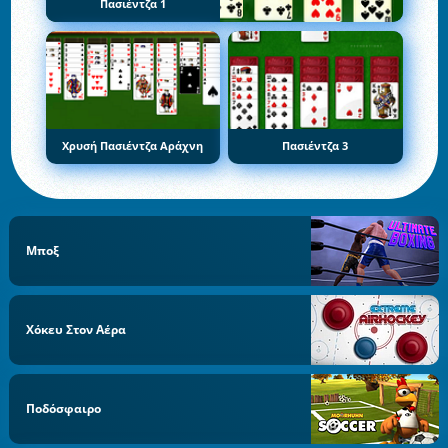
Πασιέντζα 1
Χρυσή Πασιέντζα Αράχνη
Πασιέντζα 3
Μποξ
Χόκευ Στον Αέρα
Ποδόσφαιρο