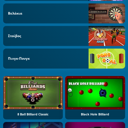
Βελάκια
Στοίβος
Πινγκ-Πονγκ
8 Ball Billiard Classic
Black Hole Billiard