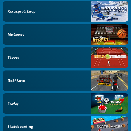
Χειμερινά Σπορ
Μπάσκετ
Τέννις
Ποδήλατο
Γκολφ
Skateboarding