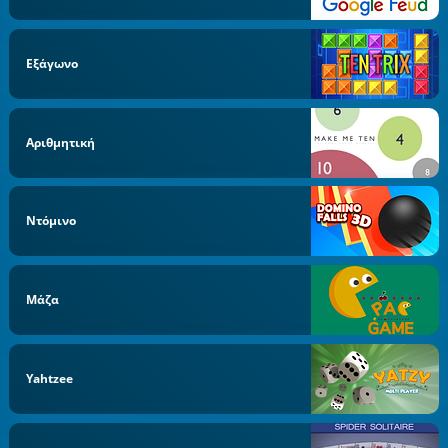
Εξάγωνο
Αριθμητική
Ντόμινο
Μάζα
Yahtzee