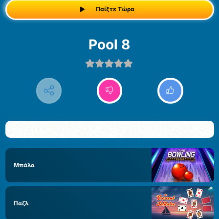
Παίξτε Τώρα
Pool 8
Μπάλα
Παζλ