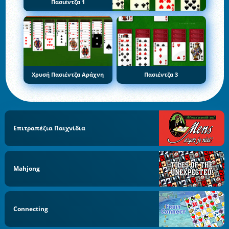
Πασιέντζα 1
Χρυσή Πασιέντζα Αράχνη
Πασιέντζα 3
Επιτραπέζια Παιχνίδια
Mahjong
Connecting