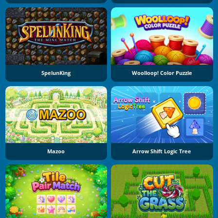
SpelunKing
Woolloop! Color Puzzle
Mazoo
Arrow Shift Logic Tree