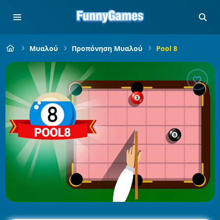
Μυαλού
Προπόνηση Μυαλού
Pool 8