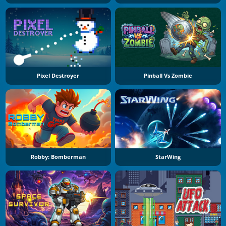
Pixel Destroyer
Pinball Vs Zombie
Robby: Bomberman
StarWing