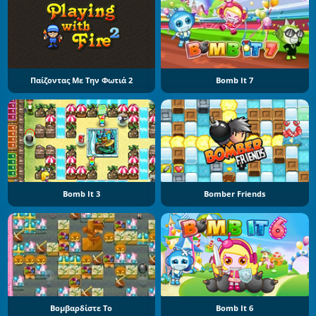
Παίζοντας Με Την Φωτιά 2
Bomb It 7
Bomb It 3
Bomber Friends
Βομβαρδίστε Το
Bomb It 6