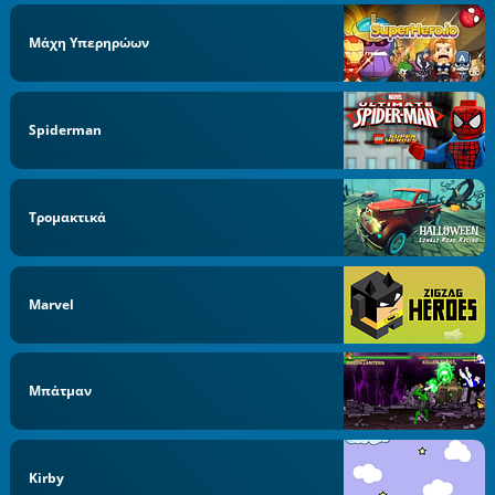
Μάχη Υπερηρώων
Spiderman
Τρομακτικά
Marvel
Μπάτμαν
Kirby