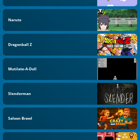
Naruto
Dragonball Z
Mutilate-A-Doll
Slenderman
Saloon Brawl