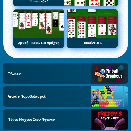
Πασιέντζα 1
Χρυσή Πασιέντζα Αράχνη
Πασιέντζα 3
Φλίπερ
Arcade Πυροβολισμοί
Πέντε Νύχτες Στου Φρέντυ