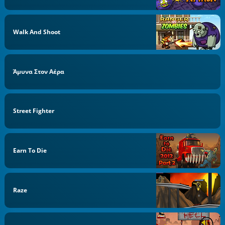
Walk And Shoot
Άμυνα Στον Αέρα
Street Fighter
Earn To Die
Raze