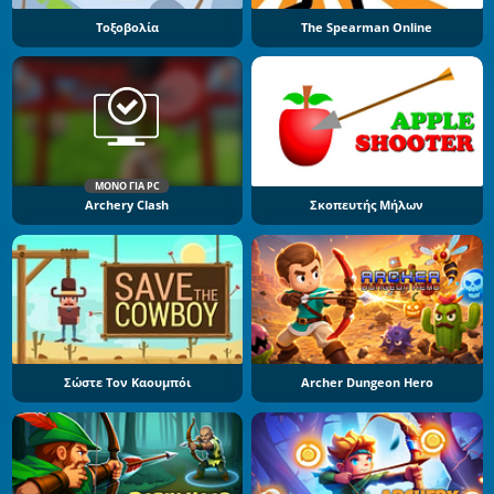
Τοξοβολία
The Spearman Online
ΜΌΝΟ ΓΙΑ PC
Archery Clash
Σκοπευτής Μήλων
Σώστε Τον Καουμπόι
Archer Dungeon Hero