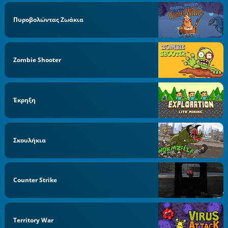
Πυροβολώντας Ζωάκια
Zombie Shooter
Έκρηξη
Σκουλήκια
Counter Strike
Territory War