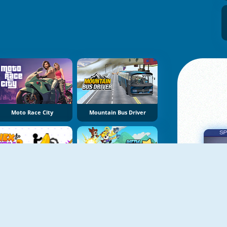
Moto Race City
Mountain Bus Driver
Vex X3M 3
Battle Racing Stars
Πα