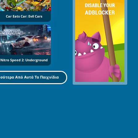
Car Eats Car: Evil Cars
Nitro Speed 2: Underground
σότερα Από Αυτά Τα Παιχνίδια