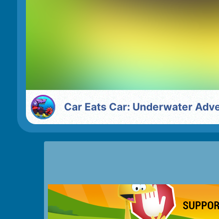
Car Eats Car: Underwater Adv