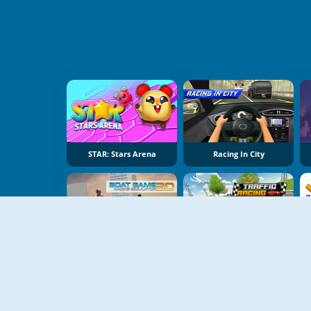
STAR: Stars Arena
Racing In City
Boat Game: Racing Simulator 3D
Traffic Racing