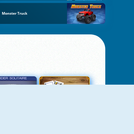
Monster Truck
σιέντζα Αράχνη 3
Πασιέντζα Αράχνη Suits