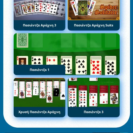
Πασιέντζα Αράχνη 3
Πασιέντζα Αράχνη Suits
Πασιέντζα 1
Χρυσή Πασιέντζα Αράχνη
Πασιέντζα 3