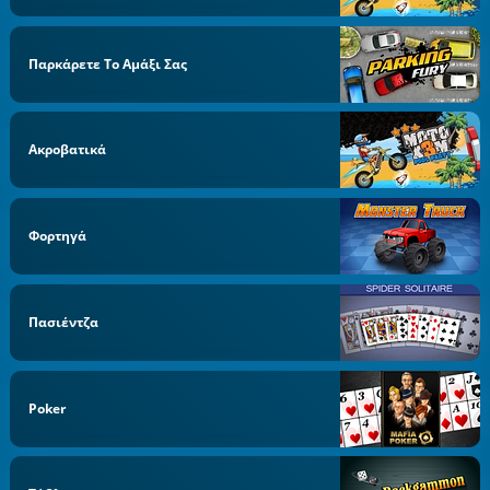
Παρκάρετε Το Αμάξι Σας
Ακροβατικά
Φορτηγά
Πασιέντζα
Poker