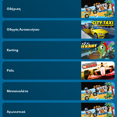
Οδήγιση
Οδηγός Αυτοκινήτου
Karting
Ράλι
Μοτοσυκλέτα
Αγωνιστικά