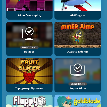
Άλμα Γεωμετρίας
AirWings.io
ΜΌΝΟ ΓΙΑ PC
Boulder
Άλματα Νάρκης
ΜΌΝΟ ΓΙΑ PC
Τεμαχιστής Φρούτων
Κύριος Άλμα