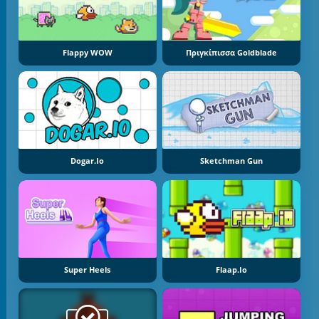
Flappy WOW
Πριγκίπισσα Goldblade
Dogar.io
Sketchman Gun
Super Heels
Flaap.io