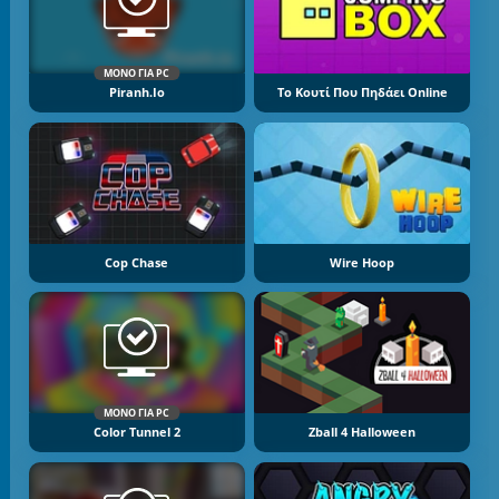
ΜΌΝΟ ΓΙΑ PC
Piranh.io
Το Κουτί Που Πηδάει Online
Cop Chase
Wire Hoop
ΜΌΝΟ ΓΙΑ PC
Color Tunnel 2
Zball 4 Halloween