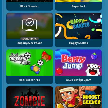
Block Shooter
Paper.io 2
ΜΌΝΟ ΓΙΑ PC
Χαρούμενες Ρόδες
Happy Snakes
Real Soccer Pro
Άλμα Βατόμουρων