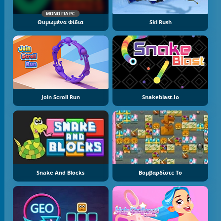
ΜΌΝΟ ΓΙΑ PC
Θυμωμένα Φίδια
Ski Rush
Join Scroll Run
Snakeblast.io
Snake And Blocks
Βομβαρδίστε Το