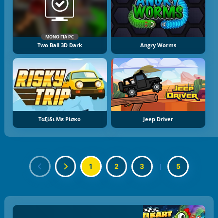
ΜΌΝΟ ΓΙΑ PC
Two Ball 3D Dark
Angry Worms
Ταξίδι Με Ρίσκο
Jeep Driver
1
2
3
|
5