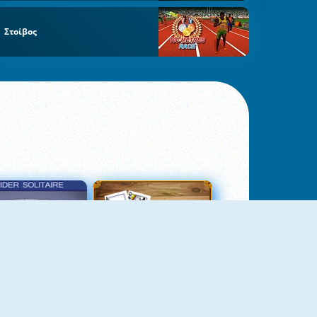
Στοίβος
σιέντζα Αράχνη 3
Πασιέντζα Αράχνη Suits