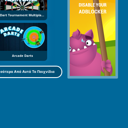
Dart Tournament Multiplayer
Arcade Darts
σότερα Από Αυτά Τα Παιχνίδια