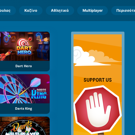
πουλας
Καζίνο
Αθλητικά
Multiplayer
Περισσότ
Dart Hero
Darts King