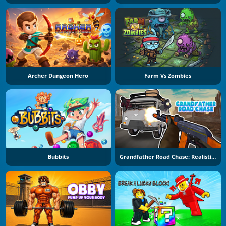
Archer Dungeon Hero
Farm Vs Zombies
Bubbits
Grandfather Road Chase: Realistic Shooter