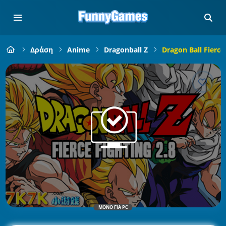
Δράση
Anime
Dragonball Z
Dragon Ball Fierce 
ΜΌΝΟ ΓΙΑ PC