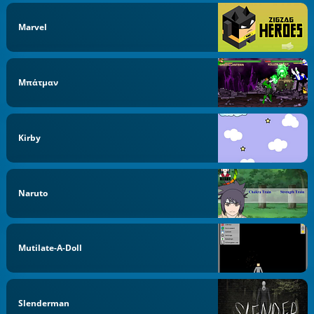
Marvel
Μπάτμαν
Kirby
Naruto
Mutilate-A-Doll
Slenderman