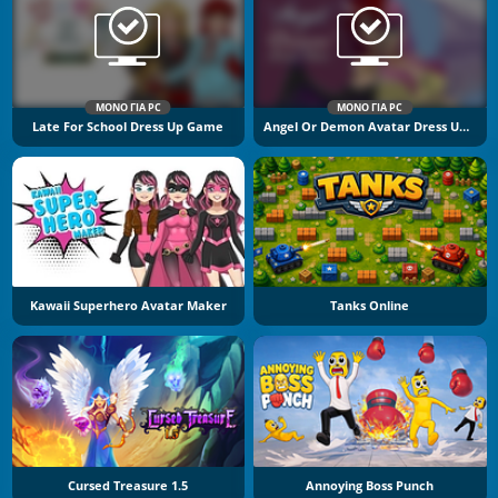
ΜΌΝΟ ΓΙΑ PC
ΜΌΝΟ ΓΙΑ PC
Late For School Dress Up Game
Angel Or Demon Avatar Dress Up Game
Kawaii Superhero Avatar Maker
Tanks Online
Cursed Treasure 1.5
Annoying Boss Punch