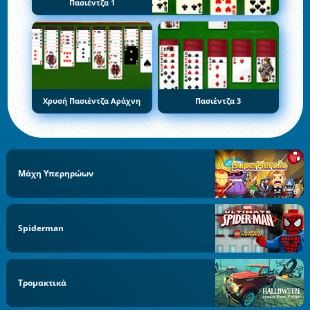
Πασιέντζα 1
Χρυσή Πασιέντζα Αράχνη
Πασιέντζα 3
Μάχη Υπερηρώων
Spiderman
Τρομακτικά