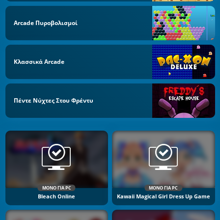
Arcade Πυροβολισμοί
Κλασσικά Arcade
Πέντε Νύχτες Στου Φρέντυ
ΜΌΝΟ ΓΙΑ PC
ΜΌΝΟ ΓΙΑ PC
Bleach Online
Kawaii Magical Girl Dress Up Game