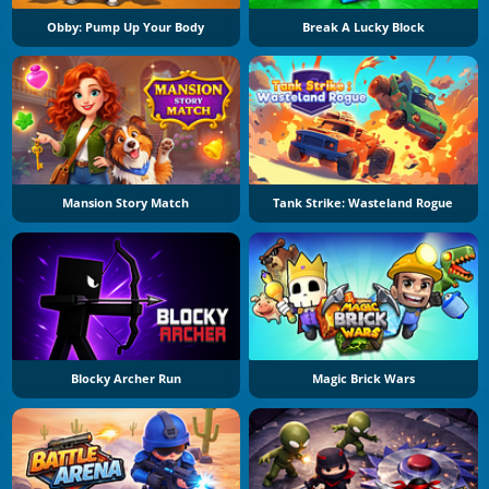
Obby: Pump Up Your Body
Break A Lucky Block
Mansion Story Match
Tank Strike: Wasteland Rogue
Blocky Archer Run
Magic Brick Wars