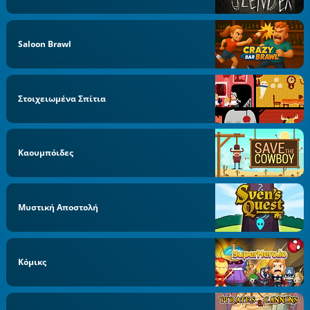
Saloon Brawl
Στοιχειωμένα Σπίτια
Καουμπόιδες
Μυστική Αποστολή
Κόμικς