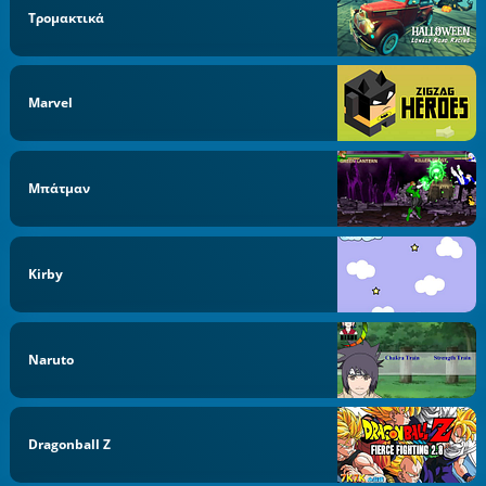
Τρομακτικά
Marvel
Μπάτμαν
Kirby
Naruto
Dragonball Z