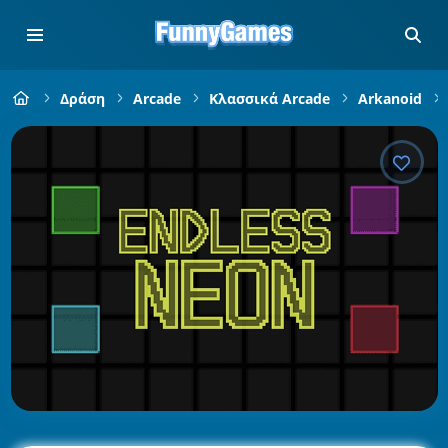
Δράση
Arcade
Κλασσικά Arcade
Arkanoid