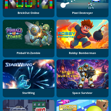
BrickOut Online
Pixel Destroyer
Pinball Vs Zombie
Robby: Bomberman
StarWing
Space Survivor