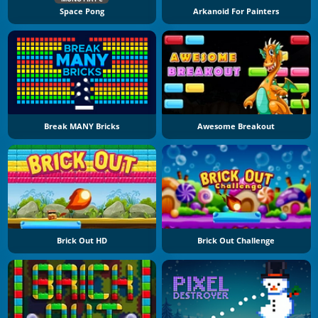
Space Pong
Arkanoid For Painters
Break MANY Bricks
Awesome Breakout
Brick Out HD
Brick Out Challenge