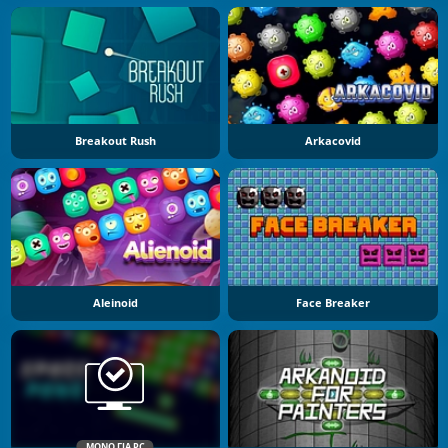
Breakout Rush
Arkacovid
Aleinoid
Face Breaker
ΜΌΝΟ ΓΙΑ PC